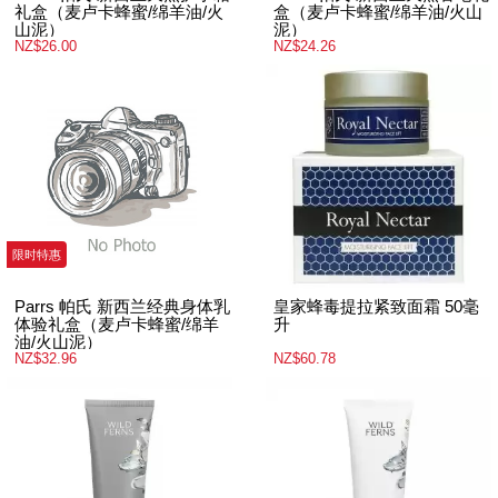
礼盒（麦卢卡蜂蜜/绵羊油/火
盒（麦卢卡蜂蜜/绵羊油/火山
山泥）
泥）
NZ$26.00
NZ$24.26
限时特惠
Parrs 帕氏 新西兰经典身体乳
皇家蜂毒提拉紧致面霜 50毫
体验礼盒（麦卢卡蜂蜜/绵羊
升
油/火山泥）
NZ$32.96
NZ$60.78