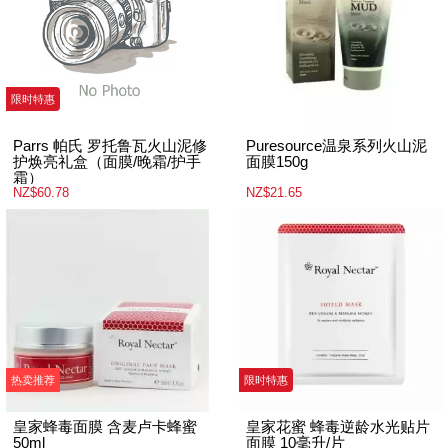
限时特惠
Parrs 帕氏 罗托鲁瓦火山泥修
Puresource温泉系列火山泥
护焕亮礼盒（面膜/晚霜/护手
面膜150g
霜）
NZ$60.78
NZ$21.65
热卖推荐
限时特惠
皇家蜂毒面膜 含麦卢卡蜂蜜
皇家花蜜 蜂毒逆龄水光贴片
50ml
面膜 10毫升/片