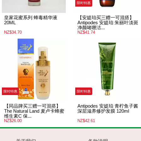
限时特惠
皇家花蜜系列 蜂毒精华液
【安媞珀买三赠一可混搭】
20ML
Antipodes 安媞珀 朱丽叶淡斑
净颜啫喱洁...
NZ$34.70
NZ$41.74
限时特惠
限时特惠
【同品牌买三赠一可混搭】
Antipodes 安媞珀 青柠鱼子酱
The Natural Land 麦卢卡蜂蜜
深层滋养修护发膜 120ml
维生素C 保...
NZ$26.00
NZ$42.61