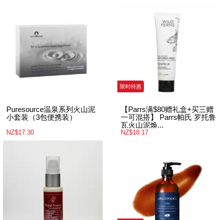
限时特惠
Puresource温泉系列火山泥
【Parrs满$80赠礼盒+买三赠
小套装（3包便携装）
一可混搭】 Parrs帕氏 罗托鲁
瓦火山泥焕...
NZ$17.30
NZ$18.17