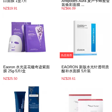
白面膜 1盒7片
Antipodes Aura 麦卢卡蜂蜜金
装焕彩面膜 ...
NZ$19.91
NZ$66.09
热卖推荐
Eaoron 水光蓝花楹奇迹紫面
EAORON 新版水光针透明质
膜 25g-5片/盒
酸补水面膜 5片装
NZ$25.50
NZ$28.61