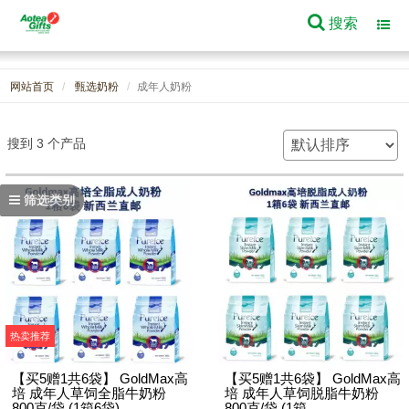
搜索
Toggl
navig
网站首页
甄选奶粉
成年人奶粉
搜到 3 个产品
筛选类别
热卖推荐
【买5赠1共6袋】 GoldMax高
【买5赠1共6袋】 GoldMax高
培 成年人草饲全脂牛奶粉
培 成年人草饲脱脂牛奶粉
800克/袋 (1箱6袋)
800克/袋 (1箱...