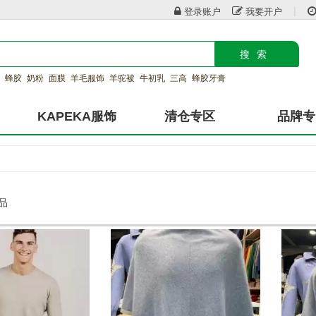
|
登录账户
我要开户
搜索
蜂胶
奶粉
面膜
羊毛服饰
羊驼被
牛初乳
三高
蜂胶牙膏
KAPEKA服饰
清仓专区
品牌专
产品