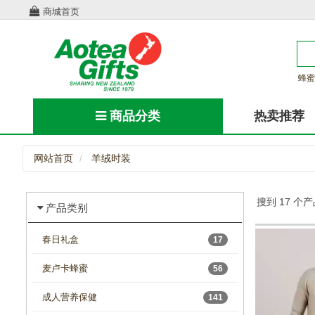
商城首页
蜂蜜
商品分类
热卖推荐
网站首页
羊绒时装
搜到 17 个
产品类别
春日礼盒
17
麦卢卡蜂蜜
56
成人营养保健
141