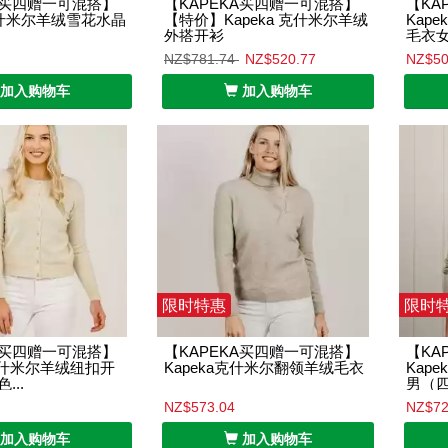
A买四赠一可混搭】
【KAPEKA买四赠一可混搭】
【KA
 克什米尔羊绒雪花水晶
【特价】Kapeka 克什米尔羊绒
Kap
外搭开衫
毛衣
NZ$781.74
NZ$520.77
NZ$50
加入购物车
加入购物车
限时特惠
限时
A买四赠一可混搭】
【KAPEKA买四赠一可混搭】
【KA
a克什米尔羊绒纽扣开
Kapeka克什米尔翻领羊绒毛衣
Kap
...
男（
NZ$573.04
NZ$72
加入购物车
加入购物车