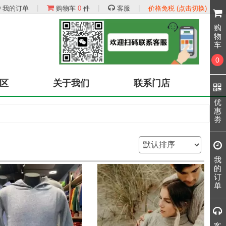
|
|
|
我的订单
购物车
0
件
客服
价格免税 (点击切换)
购
物
车
0
区
关于我们
联系门店
优
惠
劵
我
的
订
单
客