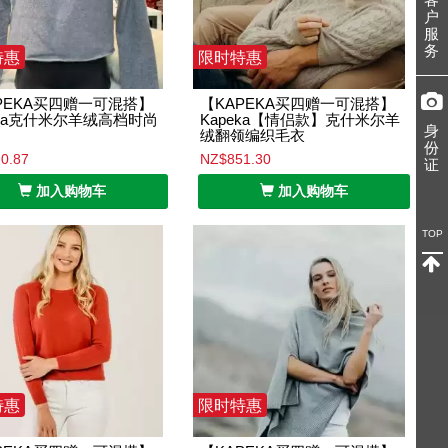
户
服
务
特惠
限时特惠
PEKA买四赠一可混搭】
【KAPEKA买四赠一可混搭】
eka克什米尔羊绒高档时尚
Kapeka【情侣款】克什米尔羊
身
绒翻领编织毛衣
份
0.87
NZ$851.30
证
加入购物车
加入购物车
TOP
特惠
限时特惠