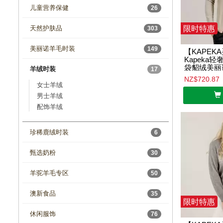
儿童营养保健
26
限时特惠
天然护肤品
303
美丽诺羊毛时装
149
【KAPEK
Kapeka轻
袋貂绒美丽诺
羊绒时装
17
NZ$720.87
女士羊绒
男士羊绒
配饰羊绒
珍稀鹿绒时装
6
甄选奶粉
30
羊驼羊毛专区
50
澳新食品
35
限时特惠
休闲服饰
76