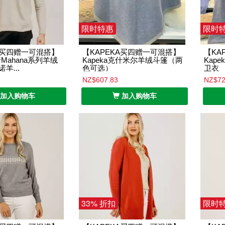
限时特惠
限时
A买四赠一可混搭】
【KAPEKA买四赠一可混搭】
【KA
奢Mahana系列羊绒
Kapeka克什米尔羊绒斗篷（两
Kap
羊...
色可选）
卫衣
NZ$607.83
NZ$72
加入购物车
加入购物车
33% 折扣
限时