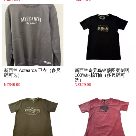
新西兰 Aotearoa 卫衣（多尺
新西兰奇异鸟银蕨图案刺绣
码可选）
100%纯棉T恤（多尺码可
选）
NZ$49.90
NZ$29.90