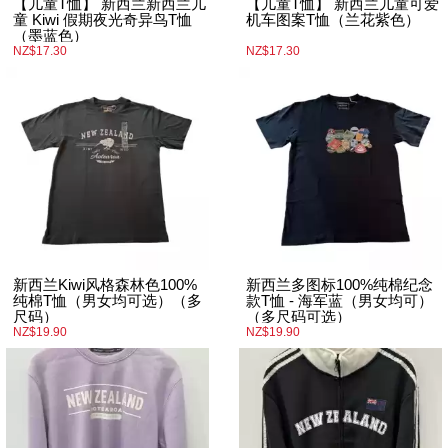
【儿童T恤】 新西兰新西兰儿
【儿童T恤】 新西兰儿童可爱
童 Kiwi 假期夜光奇异鸟T恤
机车图案T恤（兰花紫色）
（墨蓝色）
NZ$17.30
NZ$17.30
新西兰Kiwi风格森林色100%
新西兰多图标100%纯棉纪念
纯棉T恤（男女均可选）（多
款T恤 - 海军蓝（男女均可）
尺码）
（多尺码可选）
NZ$19.90
NZ$19.90