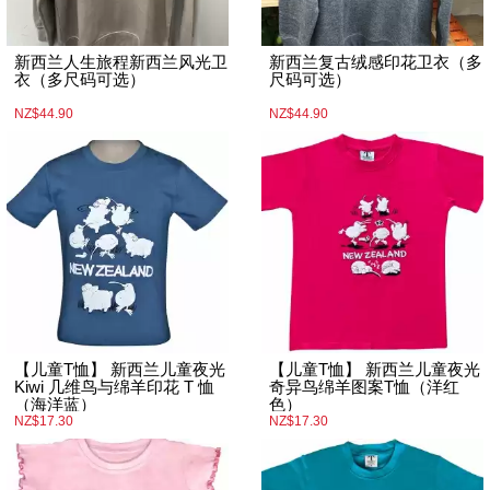
新西兰人生旅程新西兰风光卫
新西兰复古绒感印花卫衣（多
衣（多尺码可选）
尺码可选）
NZ$44.90
NZ$44.90
【儿童T恤】 新西兰儿童夜光
【儿童T恤】 新西兰儿童夜光
Kiwi 几维鸟与绵羊印花 T 恤
奇异鸟绵羊图案T恤（洋红
（海洋蓝）
色）
NZ$17.30
NZ$17.30