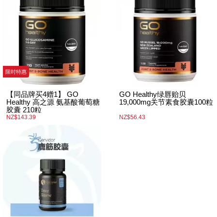
限时特惠
【同品牌买4赠1】 GO
GO Healthy绿唇贻贝
Healthy 高之源 氨基酸葡萄糖
19,000mg关节素食胶囊100粒
胶囊 210粒
NZ$143.39
NZ$56.43