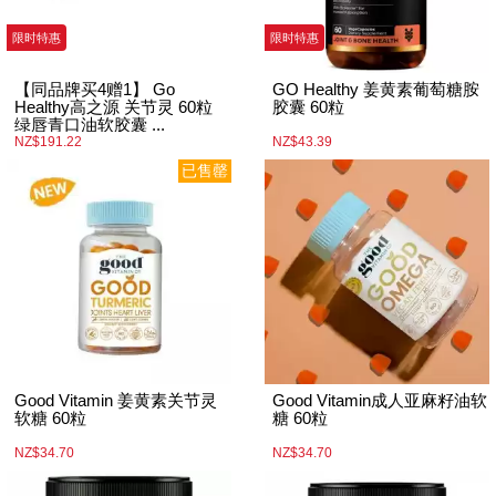
限时特惠
限时特惠
【同品牌买4赠1】 Go
GO Healthy 姜黄素葡萄糖胺
Healthy高之源 关节灵 60粒
胶囊 60粒
绿唇青口油软胶囊 ...
NZ$191.22
NZ$43.39
已售罄
Good Vitamin 姜黄素关节灵
Good Vitamin成人亚麻籽油软
软糖 60粒
糖 60粒
NZ$34.70
NZ$34.70