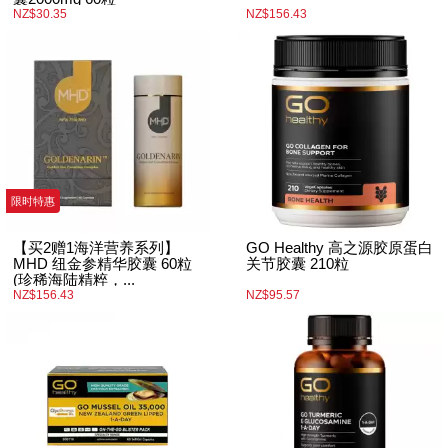
NZ$30.35
NZ$156.43
限时特惠
【买2赠1海洋营养系列】
GO Healthy 高之源胶原蛋白
MHD 纽金参精华胶囊 60粒
关节胶囊 210粒
(珍稀海陆精粹，...
NZ$156.43
NZ$95.57