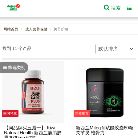
搜索
Toggl
navig
网站首页
成人营养保健
关节护膝
搜到 11 个产品
筛选类别
限时特惠
热卖推荐
【同品牌买五赠一】 Kiwi
新西兰Mitoq骨赋能胶囊60粒
Natural Health 新西兰鹿胎胶
关节灵 维骨力
囊2000mg 60粒