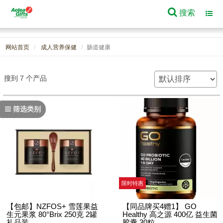
搜索
Toggl
navig
网站首页
成人营养保健
肠道健康
搜到 7 个产品
筛选类别
限时特惠
【包邮】NZFOS+ 雪莲果益
【同品牌买4赠1】 GO
生元果浆 80°Brix 250克 2罐
Healthy 高之源 400亿 益生菌
礼品装
胶囊 30粒