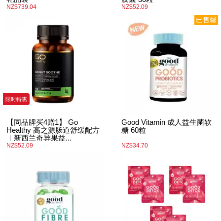
NZ$739.04
NZ$52.09
已售罄
限时特惠
【同品牌买4赠1】 Go
Good Vitamin 成人益生菌软
Healthy 高之源肠道舒缓配方
糖 60粒
｜新西兰奇异果益...
NZ$52.09
NZ$34.70