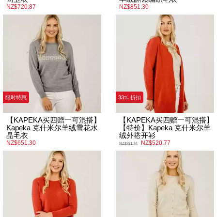
NZ$720.87
NZ$851.30
限时特惠
33% 折扣
【KAPEKA买四赠一可混搭】
【KAPEKA买四赠一可混搭】
Kapeka 克什米尔羊绒雪花水
【特价】Kapeka 克什米尔羊
晶毛衣
绒外搭开衫
NZ$651.30
NZ$520.77
NZ$781.74