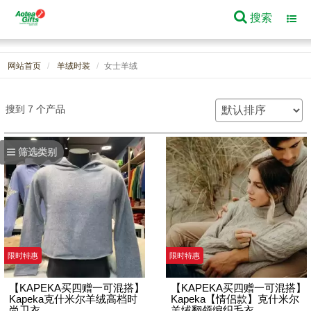
搜索
Toggl
navig
网站首页
羊绒时装
女士羊绒
搜到 7 个产品
筛选类别
限时特惠
限时特惠
【KAPEKA买四赠一可混搭】
【KAPEKA买四赠一可混搭】
Kapeka克什米尔羊绒高档时
Kapeka【情侣款】克什米尔
尚卫衣
羊绒翻领编织毛衣