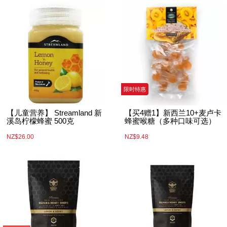
限时特惠
【儿童营养】 Streamland 新
【买4赠1】新西兰10+麦卢卡
溪岛柠檬蜂蜜 500克
蜂蜜喉糖（多种口味可选）
NZ$26.00
NZ$9.48