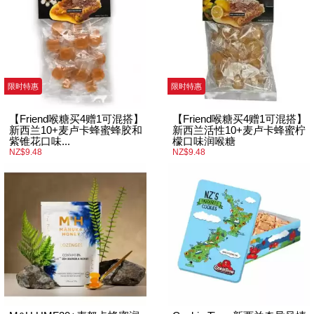
限时特惠
限时特惠
【Friend喉糖买4赠1可混搭】
【Friend喉糖买4赠1可混搭】
新西兰10+麦卢卡蜂蜜蜂胶和
新西兰活性10+麦卢卡蜂蜜柠
紫锥花口味...
檬口味润喉糖
NZ$9.48
NZ$9.48